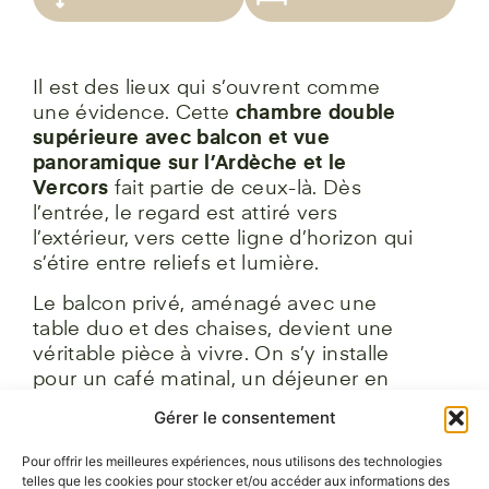
Il est des lieux qui s’ouvrent comme
une évidence. Cette
chambre double
supérieure avec balcon et vue
panoramique sur l’Ardèche et le
Vercors
fait partie de ceux-là. Dès
l’entrée, le regard est attiré vers
l’extérieur, vers cette ligne d’horizon qui
s’étire entre reliefs et lumière.
Le balcon privé, aménagé avec une
table duo et des chaises, devient une
véritable pièce à vivre. On s’y installe
pour un café matinal, un déjeuner en
plein air ou un dîner discret grâce au
Gérer le consentement
service en chambre. Chaque moment y
prend une autre dimension, porté par le
Pour offrir les meilleures expériences, nous utilisons des technologies
paysage.
telles que les cookies pour stocker et/ou accéder aux informations des