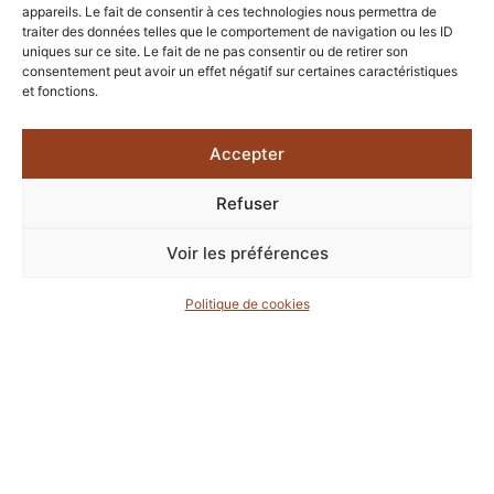
appareils. Le fait de consentir à ces technologies nous permettra de
Comme une lettre adressée à la nature,
traiter des données telles que le comportement de navigation ou les ID
uniques sur ce site. Le fait de ne pas consentir ou de retirer son
cette chambre invite à contempler sans
consentement peut avoir un effet négatif sur certaines caractéristiques
interruption. Les montagnes du Vercors
et fonctions.
dessinent une présence douce et
majestueuse, tandis que les paysages
Accepter
de l’Ardèche apportent profondeur et
mouvement. Le spectacle évolue au fil
Refuser
des heures, offrant une expérience
toujours renouvelée.
Voir les préférences
Plus qu’une vue, c’est une respiration.
Cette
chambre avec balcon en hôtel de
Politique de cookies
charme
propose un rapport direct au
paysage, où intérieur et extérieur
dialoguent avec fluidité.
Réserver
Les prestations